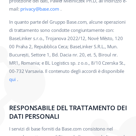
protezione dei dati, Paweł Mielniczek Ph.D, all'indirizzo e-
mail:
privacy@base.com
.
In quanto parte del Gruppo Base.com, alcune operazioni
di trattamento sono condotte congiuntamente con:
BaseLinker s.r.o., Trojanova 2022/12, Nové Město, 120
00 Praha 2, Repubblica Ceca; BaseLinker S.R.L., Mun.
București, Settore 1, Bd. Dacia nr. 20, et. 5, Biroul nr.
MR1, Romania; e BL Logistics sp. z o.o., 8/10 Czerska St.,
00-732 Varsavia. Il contenuto degli accordi è disponibile
qui
.
RESPONSABILE DEL TRATTAMENTO DEI
DATI PERSONALI
I servizi di base forniti da Base.com consistono nel