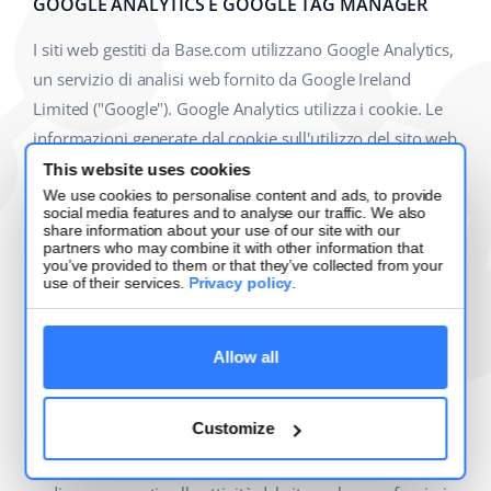
GOOGLE ANALYTICS E GOOGLE TAG MANAGER
I siti web gestiti da Base.com utilizzano Google Analytics,
un servizio di analisi web fornito da Google Ireland
Limited ("Google"). Google Analytics utilizza i cookie. Le
informazioni generate dal cookie sull'utilizzo del sito web
da parte dell'utente vengono solitamente trasferite a un
This website uses cookies
We use cookies to personalise content and ads, to provide
server di Google negli Stati Uniti e lì memorizzate.
social media features and to analyse our traffic. We also
Tuttavia, a causa dell'attivazione dell'anonimizzazione
share information about your use of our site with our
partners who may combine it with other information that
dell'IP su questi siti web, il vostro indirizzo IP viene
you’ve provided to them or that they’ve collected from your
use of their services.
Privacy policy
.
preventivamente troncato da Google negli Stati membri
dell'Unione europea o in altri Stati contraenti
dell'Accordo sullo Spazio economico europeo. Solo in
Allow all
casi eccezionali l'indirizzo IP completo verrà inviato a un
server di Google negli Stati Uniti e lì abbreviato. Per
Customize
nostro conto, Google utilizzerà queste informazioni per
valutare l'utilizzo del sito web da parte degli utenti, per