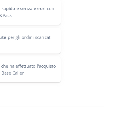
o rapido e senza errori
con
ck&Pack
ute
per gli ordini scaricati
che ha effettuato l'acquisto
e Base Caller