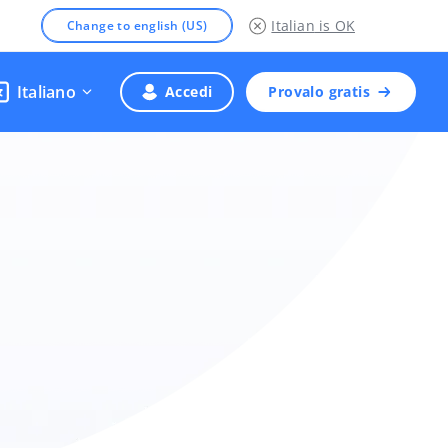
Italian
is OK
Change to english (US)
Italiano
Accedi
Provalo gratis