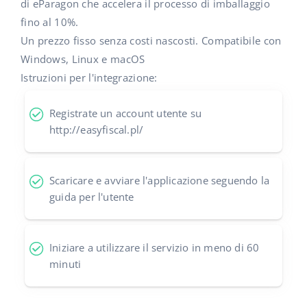
Base Analytics
di eParagon che accelera il processo di imballaggio
Centro Assistenza
Casa e giardino
english (US)
fino al 10%.
AI per l'e-commerce
Un prezzo fisso senza costi nascosti. Compatibile con
Academy
Prodotti per bambini
english (GB)
Windows, Linux e macOS
Base Connect
Blog
Elettronica
english (IN)
Istruzioni per l'integrazione:
Workflow Automation
Automotive
Servizi
čeština
Registrate un account utente su
Gestione Spedizioni
http://easyfiscal.pl/
Food&Grocery
deutsch
Audit dell'account
Salute e bellezza
Ελληνικά
Scaricare e avviare l'applicazione seguendo la
Moda
Altro
guida per l'utente
español (AR)
español (MX)
Calcolatore dei vantaggi
Iniziare a utilizzare il servizio in meno di 60
minuti
Collaborazione e partner
Français
Contatto
Italiano