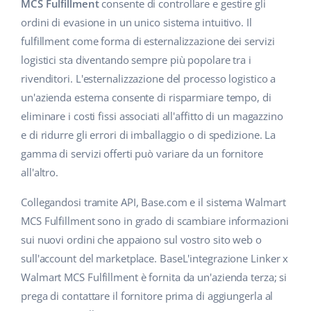
Base Analytics
MCS Fulfillment
consente di controllare e gestire gli
Centro Assistenza
Casa e giardino
english (US)
ordini di evasione in un unico sistema intuitivo. Il
AI per l'e-commerce
fulfillment come forma di esternalizzazione dei servizi
Academy
Prodotti per bambini
english (GB)
logistici sta diventando sempre più popolare tra i
Base Connect
Blog
Elettronica
english (IN)
rivenditori. L'esternalizzazione del processo logistico a
Workflow Automation
un'azienda esterna consente di risparmiare tempo, di
Automotive
Servizi
čeština
eliminare i costi fissi associati all'affitto di un magazzino
Gestione Spedizioni
e di ridurre gli errori di imballaggio o di spedizione. La
Food&Grocery
deutsch
Audit dell'account
gamma di servizi offerti può variare da un fornitore
Salute e bellezza
all'altro.
Ελληνικά
Moda
Altro
Collegandosi tramite API, Base.com e il sistema Walmart
español (AR)
MCS Fulfillment sono in grado di scambiare informazioni
español (MX)
Calcolatore dei vantaggi
sui nuovi ordini che appaiono sul vostro sito web o
sull'account del marketplace. BaseL'integrazione Linker x
Collaborazione e partner
Français
Walmart MCS Fulfillment è fornita da un'azienda terza; si
prega di contattare il fornitore prima di aggiungerla al
Contatto
Italiano