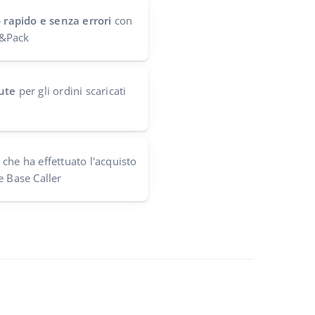
o rapido e senza errori
con
ck&Pack
ute
per gli ordini scaricati
che ha effettuato l'acquisto
e Base Caller