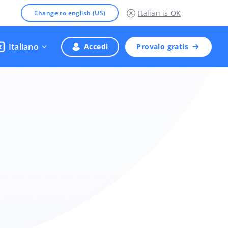
Italian
is OK
Change to english (US)
Italiano
Accedi
Provalo gratis