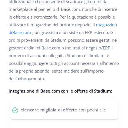
Base Analytics
bidirezionale che consente di scaricare gli ordini dal
Centro Assistenza
Casa e giardino
english (US)
marketplace al pannello di Base.com, nonché di inserire
AI per l'e-commerce
le offerte e sincronizzarle. Per la quotazione è possibile
Academy
Prodotti per bambini
english (GB)
utilizzare il magazzino del proprio negozio, il
magazzino
Base Connect
Blog
Elettronica
english (IN)
diBase.com
, un grossista o un sistema ERP esterno. Gli
Workflow Automation
ordini provenienti da Stadium possono essere gestiti nel
Automotive
Servizi
čeština
gestore ordini di Base.com o inoltrati al negozio/ERP. Il
Gestione Spedizioni
numero di account collegati a Stadium è illimitato: è
Food&Grocery
deutsch
Audit dell'account
possibile aggiungere tutti gli account necessari all'interno
Salute e bellezza
della propria azienda, senza incidere sull'importo
Ελληνικά
dell'abbonamento.
Moda
Altro
español (AR)
Integrazione di Base.com con le offerte di Stadium:
español (MX)
Calcolatore dei vantaggi
elencare migliaia di offerte
con pochi clic
Collaborazione e partner
Français
Contatto
Italiano