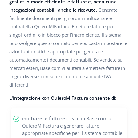
Base Analytics
gestire in modo efficiente le fatture e, per alcune
Centro Assistenza
Casa e giardino
english (US)
integrazioni contabili, anche le ricevute.
Generate
AI per l'e-commerce
facilmente documenti per gli ordini multicanale e
Academy
Prodotti per bambini
english (GB)
inoltrateli a QuieroMiFactura. Emettere fatture per
Base Connect
Blog
Elettronica
english (IN)
singoli ordini o in blocco per l'intero elenco. Il sistema
Workflow Automation
può svolgere questo compito per voi: basta impostare le
Automotive
Servizi
čeština
azioni automatiche appropriate per generare
Gestione Spedizioni
automaticamente i documenti contabili. Se vendete su
Food&Grocery
deutsch
Audit dell'account
mercati esteri, Base.com vi aiuterà a emettere fatture in
Salute e bellezza
lingue diverse, con serie di numeri e aliquote IVA
Ελληνικά
differenti.
Moda
Altro
español (AR)
L'integrazione con QuieroMiFactura consente di:
español (MX)
Calcolatore dei vantaggi
inoltrare le fatture
create in Base.com a
Collaborazione e partner
Français
QuieroMiFactura e generare fatture
Contatto
appropriate specifiche per il sistema contabile
Italiano