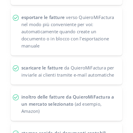
polski
esportare le fatture
verso QuieroMiFactura
português (BR)
nel modo più conveniente per voi:
automaticamente quando create un
română
documento o in blocco con l'esportazione
manuale
中文
scaricare le fatture
da QuieroMiFactura per
inviarle ai clienti tramite e-mail automatiche
inoltro delle fatture da QuieroMiFactura a
un mercato selezionato
(ad esempio,
Amazon)