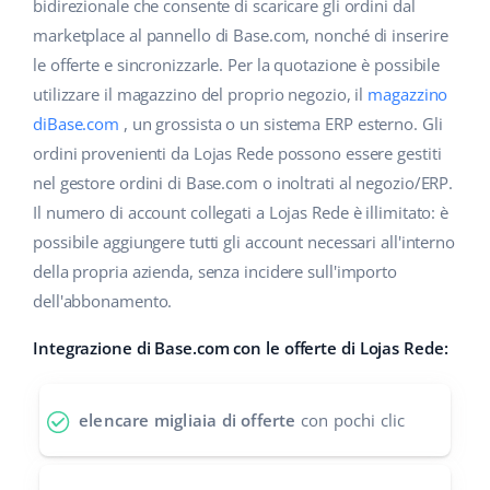
Base Analytics
bidirezionale che consente di scaricare gli ordini dal
Centro Assistenza
Casa e giardino
english (US)
marketplace al pannello di Base.com, nonché di inserire
AI per l'e-commerce
le offerte e sincronizzarle. Per la quotazione è possibile
Academy
Prodotti per bambini
english (GB)
utilizzare il magazzino del proprio negozio, il
magazzino
Base Connect
Blog
Elettronica
english (IN)
diBase.com
, un grossista o un sistema ERP esterno. Gli
Workflow Automation
ordini provenienti da Lojas Rede possono essere gestiti
Automotive
Servizi
čeština
nel gestore ordini di Base.com o inoltrati al negozio/ERP.
Gestione Spedizioni
Il numero di account collegati a Lojas Rede è illimitato: è
Food&Grocery
deutsch
Audit dell'account
possibile aggiungere tutti gli account necessari all'interno
Salute e bellezza
della propria azienda, senza incidere sull'importo
Ελληνικά
dell'abbonamento.
Moda
Altro
español (AR)
Integrazione di Base.com con le offerte di Lojas Rede:
español (MX)
Calcolatore dei vantaggi
elencare migliaia di offerte
con pochi clic
Collaborazione e partner
Français
Contatto
Italiano