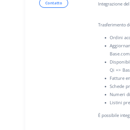
Contatto
Integrazione de
Trasferimento d
Ordini acc
Aggiorname
Base.com
Disponibi
Qi => Ba
Fatture e
Schede pr
Numeri di
Listini pr
È possibile inte