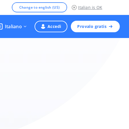
Italian
is OK
Change to english (US)
Italiano
Accedi
Provalo gratis