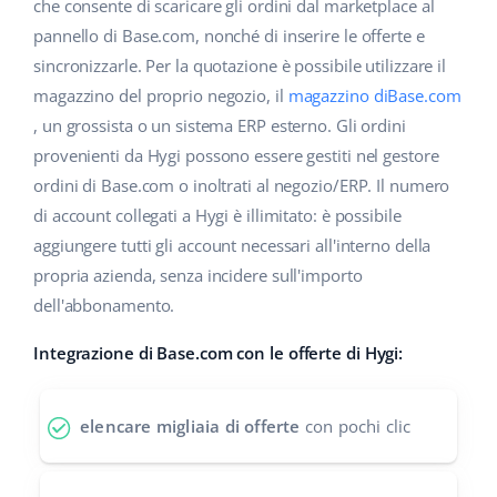
Base Analytics
che consente di scaricare gli ordini dal marketplace al
Centro Assistenza
Casa e giardino
english (US)
pannello di Base.com, nonché di inserire le offerte e
AI per l'e-commerce
sincronizzarle. Per la quotazione è possibile utilizzare il
Academy
Prodotti per bambini
english (GB)
magazzino del proprio negozio, il
magazzino diBase.com
Base Connect
Blog
Elettronica
english (IN)
, un grossista o un sistema ERP esterno. Gli ordini
Workflow Automation
provenienti da Hygi possono essere gestiti nel gestore
Automotive
Servizi
čeština
ordini di Base.com o inoltrati al negozio/ERP. Il numero
Gestione Spedizioni
di account collegati a Hygi è illimitato: è possibile
Food&Grocery
deutsch
Audit dell'account
aggiungere tutti gli account necessari all'interno della
Salute e bellezza
propria azienda, senza incidere sull'importo
Ελληνικά
dell'abbonamento.
Moda
Altro
español (AR)
Integrazione di Base.com con le offerte di Hygi:
español (MX)
Calcolatore dei vantaggi
elencare migliaia di offerte
con pochi clic
Collaborazione e partner
Français
Contatto
Italiano