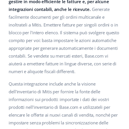
Base Analytics
gestire in modo efficiente le fatture e, per alcune
Centro Assistenza
Casa e giardino
english (US)
integrazioni contabili, anche le ricevute.
Generate
AI per l'e-commerce
facilmente documenti per gli ordini multicanale e
Academy
Prodotti per bambini
english (GB)
inoltrateli a Mitis. Emettere fatture per singoli ordini o in
Base Connect
Blog
Elettronica
english (IN)
blocco per l'intero elenco. Il sistema può svolgere questo
Workflow Automation
compito per voi: basta impostare le azioni automatiche
Automotive
Servizi
čeština
appropriate per generare automaticamente i documenti
Gestione Spedizioni
contabili. Se vendete su mercati esteri, Base.com vi
Food&Grocery
deutsch
Audit dell'account
aiuterà a emettere fatture in lingue diverse, con serie di
Salute e bellezza
numeri e aliquote fiscali differenti.
Ελληνικά
Moda
Altro
Questa integrazione include anche la visione
español (AR)
dell'inventario di Mitis per fornire la fonte delle
español (MX)
Calcolatore dei vantaggi
informazioni sui prodotti: importate i dati dei vostri
prodotti nell'inventario di Base.com e utilizzateli per
Collaborazione e partner
Français
elencare le offerte ai nuovi canali di vendita, nonché per
impostare senza problemi la sincronizzazione delle
Contatto
Italiano