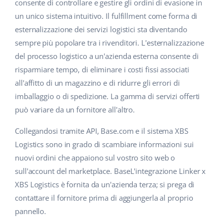
Base Analytics
consente di controllare e gestire gli ordini di evasione in
Centro Assistenza
Casa e giardino
english (US)
un unico sistema intuitivo. Il fulfillment come forma di
AI per l'e-commerce
esternalizzazione dei servizi logistici sta diventando
Academy
Prodotti per bambini
english (GB)
sempre più popolare tra i rivenditori. L'esternalizzazione
Base Connect
Blog
Elettronica
english (IN)
del processo logistico a un'azienda esterna consente di
Workflow Automation
risparmiare tempo, di eliminare i costi fissi associati
Automotive
Servizi
čeština
all'affitto di un magazzino e di ridurre gli errori di
Gestione Spedizioni
imballaggio o di spedizione. La gamma di servizi offerti
Food&Grocery
deutsch
Audit dell'account
può variare da un fornitore all'altro.
Salute e bellezza
Ελληνικά
Collegandosi tramite API, Base.com e il sistema XBS
Moda
Altro
Logistics sono in grado di scambiare informazioni sui
español (AR)
nuovi ordini che appaiono sul vostro sito web o
español (MX)
Calcolatore dei vantaggi
sull'account del marketplace. BaseL'integrazione Linker x
XBS Logistics è fornita da un'azienda terza; si prega di
Collaborazione e partner
Français
contattare il fornitore prima di aggiungerla al proprio
pannello.
Contatto
Italiano