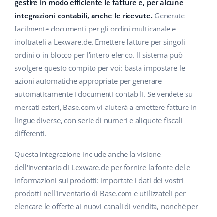
Base Analytics
gestire in modo efficiente le fatture e, per alcune
Centro Assistenza
Casa e giardino
english (US)
integrazioni contabili, anche le ricevute.
Generate
AI per l'e-commerce
facilmente documenti per gli ordini multicanale e
Academy
Prodotti per bambini
english (GB)
inoltrateli a Lexware.de. Emettere fatture per singoli
Base Connect
Blog
Elettronica
english (IN)
ordini o in blocco per l'intero elenco. Il sistema può
Workflow Automation
svolgere questo compito per voi: basta impostare le
Automotive
Servizi
čeština
azioni automatiche appropriate per generare
Gestione Spedizioni
automaticamente i documenti contabili. Se vendete su
Food&Grocery
deutsch
Audit dell'account
mercati esteri, Base.com vi aiuterà a emettere fatture in
Salute e bellezza
lingue diverse, con serie di numeri e aliquote fiscali
Ελληνικά
differenti.
Moda
Altro
español (AR)
Questa integrazione include anche la visione
español (MX)
Calcolatore dei vantaggi
dell'inventario di Lexware.de per fornire la fonte delle
informazioni sui prodotti: importate i dati dei vostri
Collaborazione e partner
Français
prodotti nell'inventario di Base.com e utilizzateli per
elencare le offerte ai nuovi canali di vendita, nonché per
Contatto
Italiano