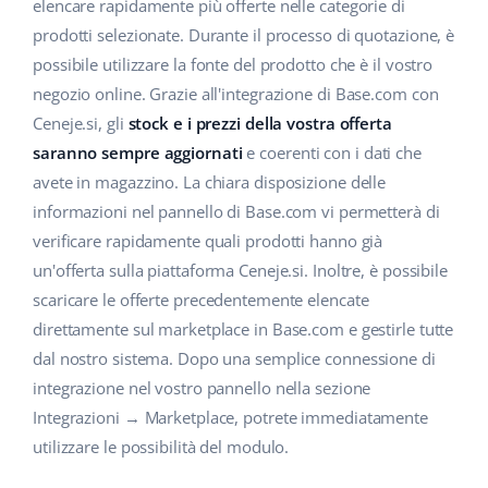
Base Analytics
elencare rapidamente più offerte nelle categorie di
Centro Assistenza
Casa e giardino
english (US)
prodotti selezionate. Durante il processo di quotazione, è
AI per l'e-commerce
possibile utilizzare la fonte del prodotto che è il vostro
Academy
Prodotti per bambini
english (GB)
negozio online. Grazie all'integrazione di Base.com con
Base Connect
Blog
Elettronica
english (IN)
Ceneje.si, gli
stock e i prezzi della vostra offerta
Workflow Automation
saranno sempre aggiornati
e coerenti con i dati che
Automotive
Servizi
čeština
avete in magazzino. La chiara disposizione delle
Gestione Spedizioni
informazioni nel pannello di Base.com vi permetterà di
Food&Grocery
deutsch
Audit dell'account
verificare rapidamente quali prodotti hanno già
Salute e bellezza
un'offerta sulla piattaforma Ceneje.si. Inoltre, è possibile
Ελληνικά
scaricare le offerte precedentemente elencate
Moda
Altro
español (AR)
direttamente sul marketplace in Base.com e gestirle tutte
dal nostro sistema. Dopo una semplice connessione di
español (MX)
Calcolatore dei vantaggi
integrazione nel vostro pannello nella sezione
Integrazioni → Marketplace, potrete immediatamente
Collaborazione e partner
Français
utilizzare le possibilità del modulo.
Contatto
Italiano