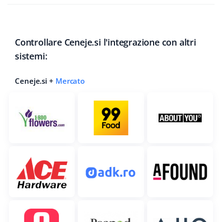
polski
português (BR)
Controllare Ceneje.si l'integrazione con altri
sistemi:
română
Ceneje.si +
Mercato
中文