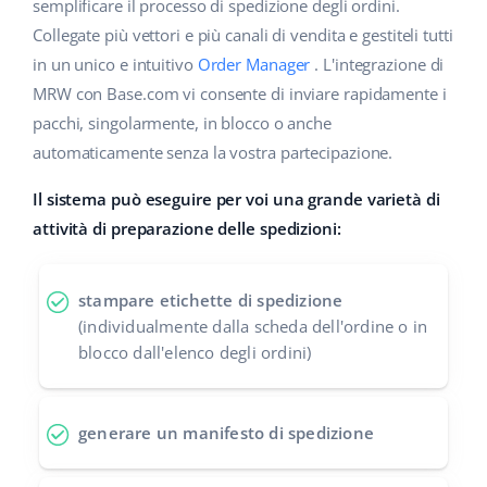
Base Analytics
semplificare il processo di spedizione degli ordini.
Centro Assistenza
Casa e giardino
english (US)
Collegate più vettori e più canali di vendita e gestiteli tutti
AI per l'e-commerce
in un unico e intuitivo
Order Manager
. L'integrazione di
Academy
Prodotti per bambini
english (GB)
MRW con Base.com vi consente di inviare rapidamente i
Base Connect
Blog
Elettronica
english (IN)
pacchi, singolarmente, in blocco o anche
Workflow Automation
automaticamente senza la vostra partecipazione.
Automotive
Servizi
čeština
Gestione Spedizioni
Il sistema può eseguire per voi una grande varietà di
Food&Grocery
deutsch
attività di preparazione delle spedizioni:
Audit dell'account
Salute e bellezza
Ελληνικά
stampare etichette di spedizione
Moda
Altro
español (AR)
(individualmente dalla scheda dell'ordine o in
blocco dall'elenco degli ordini)
español (MX)
Calcolatore dei vantaggi
Collaborazione e partner
Français
generare un manifesto di spedizione
Contatto
Italiano