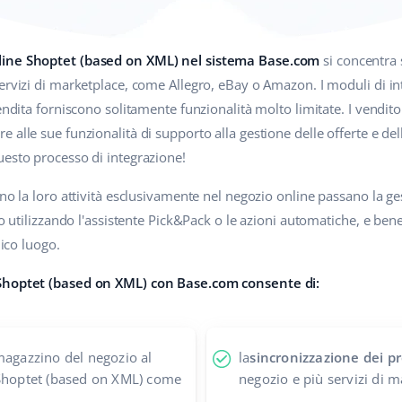
nline Shoptet (based on XML) nel sistema Base.com
si concentra 
servizi di marketplace, come Allegro, eBay o Amazon. I moduli di i
vendita forniscono solitamente funzionalità molto limitate. I vendi
alle sue funzionalità di supporto alla gestione delle offerte e delle
uesto processo di integrazione!
ono la loro attività esclusivamente nel negozio online passano la g
ro utilizzando l'assistente Pick&Pack o le azioni automatiche, e bene
nico luogo.
 Shoptet (based on XML) con Base.com consente di:
agazzino del negozio al
la
sincronizzazione dei pr
 Shoptet (based on XML) come
negozio e più servizi di 