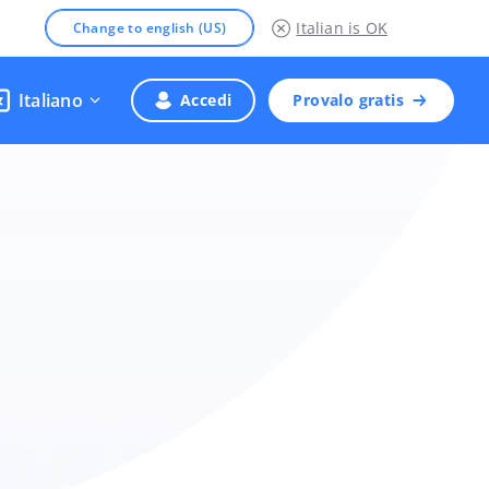
Italian
is OK
Change to english (US)
Italiano
Accedi
Provalo gratis