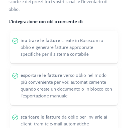
scorte e dei prezzi tra i vostri canali e l'inventario di
oblio.
polski
L'integrazione con oblio consente di:
português (BR)
română
inoltrare le fatture
create in Base.com a
oblio e generare fatture appropriate
中文
specifiche per il sistema contabile
esportare le fatture
verso oblio nel modo
più conveniente per voi: automaticamente
quando create un documento o in blocco con
l'esportazione manuale
scaricare le fatture
da oblio per inviarle ai
clienti tramite e-mail automatiche