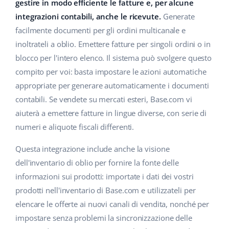
Base Analytics
gestire in modo efficiente le fatture e, per alcune
Centro Assistenza
Casa e giardino
english (US)
integrazioni contabili, anche le ricevute.
Generate
AI per l'e-commerce
facilmente documenti per gli ordini multicanale e
Academy
Prodotti per bambini
english (GB)
inoltrateli a oblio. Emettere fatture per singoli ordini o in
Base Connect
Blog
Elettronica
english (IN)
blocco per l'intero elenco. Il sistema può svolgere questo
Workflow Automation
compito per voi: basta impostare le azioni automatiche
Automotive
Servizi
čeština
appropriate per generare automaticamente i documenti
Gestione Spedizioni
contabili. Se vendete su mercati esteri, Base.com vi
Food&Grocery
deutsch
Audit dell'account
aiuterà a emettere fatture in lingue diverse, con serie di
Salute e bellezza
numeri e aliquote fiscali differenti.
Ελληνικά
Moda
Altro
Questa integrazione include anche la visione
español (AR)
dell'inventario di oblio per fornire la fonte delle
español (MX)
Calcolatore dei vantaggi
informazioni sui prodotti: importate i dati dei vostri
prodotti nell'inventario di Base.com e utilizzateli per
Collaborazione e partner
Français
elencare le offerte ai nuovi canali di vendita, nonché per
impostare senza problemi la sincronizzazione delle
Contatto
Italiano