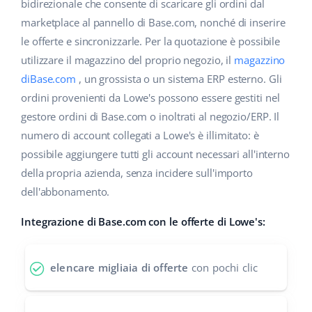
Base Analytics
bidirezionale che consente di scaricare gli ordini dal
Centro Assistenza
Casa e giardino
english (US)
marketplace al pannello di Base.com, nonché di inserire
AI per l'e-commerce
le offerte e sincronizzarle. Per la quotazione è possibile
Academy
Prodotti per bambini
english (GB)
utilizzare il magazzino del proprio negozio, il
magazzino
Base Connect
Blog
Elettronica
english (IN)
diBase.com
, un grossista o un sistema ERP esterno. Gli
Workflow Automation
ordini provenienti da Lowe's possono essere gestiti nel
Automotive
Servizi
čeština
gestore ordini di Base.com o inoltrati al negozio/ERP. Il
Gestione Spedizioni
numero di account collegati a Lowe's è illimitato: è
Food&Grocery
deutsch
Audit dell'account
possibile aggiungere tutti gli account necessari all'interno
Salute e bellezza
della propria azienda, senza incidere sull'importo
Ελληνικά
dell'abbonamento.
Moda
Altro
español (AR)
Integrazione di Base.com con le offerte di Lowe's:
español (MX)
Calcolatore dei vantaggi
elencare migliaia di offerte
con pochi clic
Collaborazione e partner
Français
Contatto
Italiano