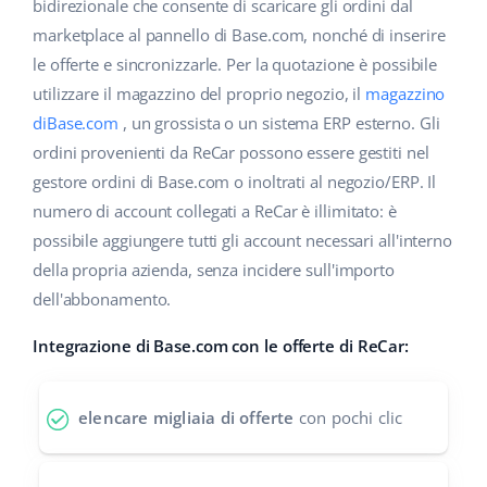
Base Analytics
bidirezionale che consente di scaricare gli ordini dal
Centro Assistenza
Casa e giardino
english (US)
marketplace al pannello di Base.com, nonché di inserire
AI per l'e-commerce
le offerte e sincronizzarle. Per la quotazione è possibile
Academy
Prodotti per bambini
english (GB)
utilizzare il magazzino del proprio negozio, il
magazzino
Base Connect
Blog
Elettronica
english (IN)
diBase.com
, un grossista o un sistema ERP esterno. Gli
Workflow Automation
ordini provenienti da ReCar possono essere gestiti nel
Automotive
Servizi
čeština
gestore ordini di Base.com o inoltrati al negozio/ERP. Il
Gestione Spedizioni
numero di account collegati a ReCar è illimitato: è
Food&Grocery
deutsch
Audit dell'account
possibile aggiungere tutti gli account necessari all'interno
Salute e bellezza
della propria azienda, senza incidere sull'importo
Ελληνικά
dell'abbonamento.
Moda
Altro
español (AR)
Integrazione di Base.com con le offerte di ReCar:
español (MX)
Calcolatore dei vantaggi
elencare migliaia di offerte
con pochi clic
Collaborazione e partner
Français
Contatto
Italiano