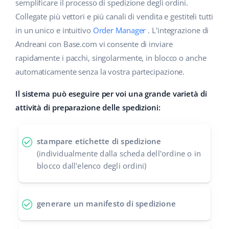
Base Analytics
semplificare il processo di spedizione degli ordini.
Centro Assistenza
Casa e giardino
english (US)
Collegate più vettori e più canali di vendita e gestiteli tutti
AI per l'e-commerce
in un unico e intuitivo
Order Manager
. L'integrazione di
Academy
Prodotti per bambini
english (GB)
Andreani con Base.com vi consente di inviare
Base Connect
Blog
Elettronica
english (IN)
rapidamente i pacchi, singolarmente, in blocco o anche
Workflow Automation
automaticamente senza la vostra partecipazione.
Automotive
Servizi
čeština
Gestione Spedizioni
Il sistema può eseguire per voi una grande varietà di
Food&Grocery
deutsch
attività di preparazione delle spedizioni:
Audit dell'account
Salute e bellezza
Ελληνικά
stampare etichette di spedizione
Moda
Altro
español (AR)
(individualmente dalla scheda dell'ordine o in
blocco dall'elenco degli ordini)
español (MX)
Calcolatore dei vantaggi
Collaborazione e partner
Français
generare un manifesto di spedizione
Contatto
Italiano