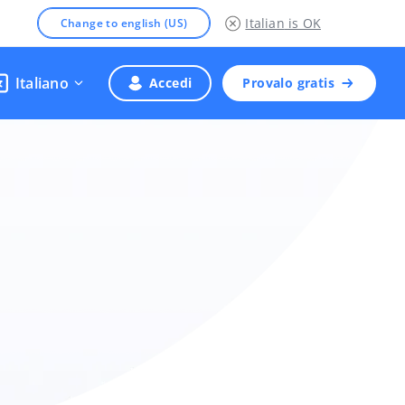
Italian
is OK
Change to english (US)
Italiano
Accedi
Provalo gratis