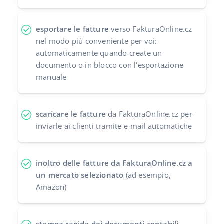
polski
esportare le fatture
verso FakturaOnline.cz
português (BR)
nel modo più conveniente per voi:
automaticamente quando create un
română
documento o in blocco con l'esportazione
manuale
中文
scaricare le fatture
da FakturaOnline.cz per
inviarle ai clienti tramite e-mail automatiche
inoltro delle fatture da FakturaOnline.cz a
un mercato selezionato
(ad esempio,
Amazon)