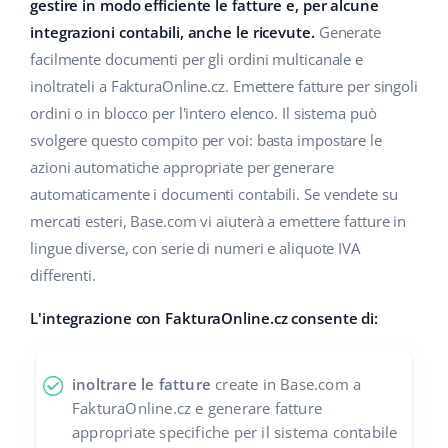
Base Analytics
gestire in modo efficiente le fatture e, per alcune
Centro Assistenza
Casa e giardino
english (US)
integrazioni contabili, anche le ricevute.
Generate
AI per l'e-commerce
facilmente documenti per gli ordini multicanale e
Academy
Prodotti per bambini
english (GB)
inoltrateli a FakturaOnline.cz. Emettere fatture per singoli
Base Connect
Blog
Elettronica
english (IN)
ordini o in blocco per l'intero elenco. Il sistema può
Workflow Automation
svolgere questo compito per voi: basta impostare le
Automotive
Servizi
čeština
azioni automatiche appropriate per generare
Gestione Spedizioni
automaticamente i documenti contabili. Se vendete su
Food&Grocery
deutsch
Audit dell'account
mercati esteri, Base.com vi aiuterà a emettere fatture in
Salute e bellezza
lingue diverse, con serie di numeri e aliquote IVA
Ελληνικά
differenti.
Moda
Altro
español (AR)
L'integrazione con FakturaOnline.cz consente di:
español (MX)
Calcolatore dei vantaggi
inoltrare le fatture
create in Base.com a
Collaborazione e partner
Français
FakturaOnline.cz e generare fatture
Contatto
appropriate specifiche per il sistema contabile
Italiano