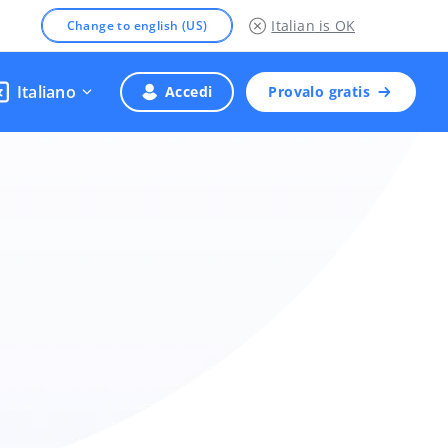
Italian
is OK
Change to english (US)
Italiano
Accedi
Provalo gratis