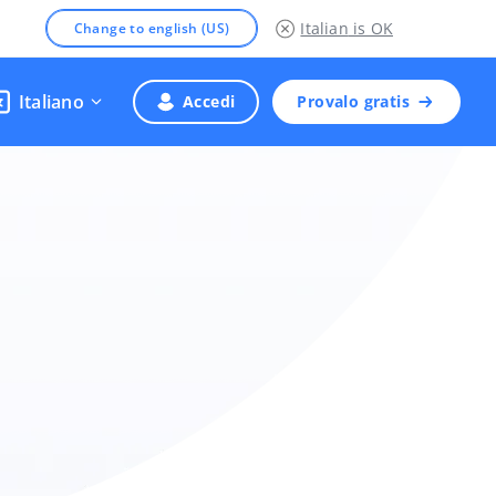
Italian
is OK
Change to english (US)
Italiano
Accedi
Provalo gratis