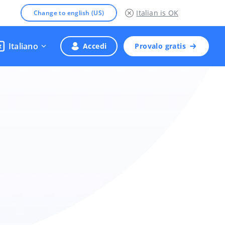
Italian
is OK
Change to english (US)
Italiano
Accedi
Provalo gratis