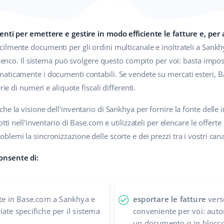
enti per emettere e gestire in modo efficiente le fatture e, per 
ilmente documenti per gli ordini multicanale e inoltrateli a Sankhy
 elenco. Il sistema può svolgere questo compito per voi: basta impo
aticamente i documenti contabili. Se vendete su mercati esteri, B
rie di numeri e aliquote fiscali differenti.
he la visione dell'inventario di Sankhya per fornire la fonte delle 
tti nell'inventario di Base.com e utilizzateli per elencare le offerte 
emi la sincronizzazione delle scorte e dei prezzi tra i vostri canal
onsente di:
te in Base.com a Sankhya e
esportare le fatture
vers
ate specifiche per il sistema
conveniente per voi: aut
un documento o in blocco