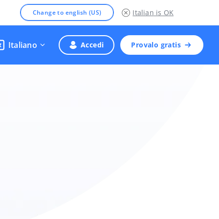
Italian
is OK
Change to english (US)
Italiano
Accedi
Provalo gratis