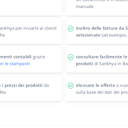
manuale
nkhya per inviarle ai clienti
inoltro delle fatture da
che
selezionato
(ad esempio,
menti contabili
grazie
consultare facilmente le
on le stampanti
prodotti
di Sankhya in B
 i prezzi dei prodotti
da
elencare le offerte
a nuov
ita
sulla base dei dati dei pr