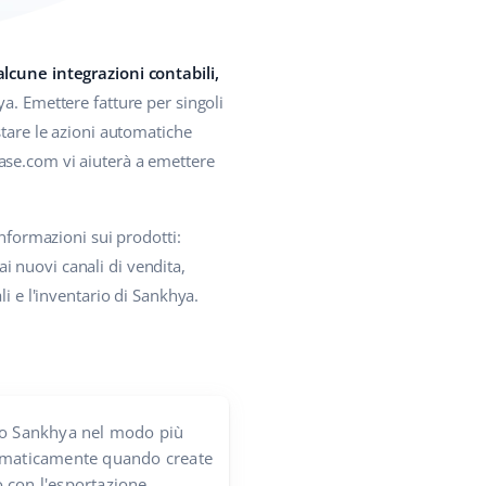
alcune integrazioni contabili,
a. Emettere fatture per singoli
stare le azioni automatiche
ase.com vi aiuterà a emettere
informazioni sui prodotti:
ai nuovi canali di vendita,
i e l'inventario di Sankhya.
o Sankhya nel modo più
omaticamente quando create
 con l'esportazione