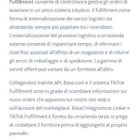
Base Analytics
Fulfillment
consente di controllare e gestire gli ordini di
Centro Assistenza
Casa e giardino
english (US)
evasione in un unico sistema intuitivo. Il fulfillment come
AI per l'e-commerce
forma di esternalizzazione dei servizi logistici sta
Academy
Prodotti per bambini
english (GB)
diventando sempre più popolare tra i rivenditori.
Base Connect
Blog
Elettronica
english (IN)
L'esternalizzazione del processo logistico a un'azienda
Workflow Automation
esterna consente di risparmiare tempo, di eliminare i
Automotive
Servizi
čeština
costi fissi associati all'affitto di un magazzino e di ridurre
Gestione Spedizioni
gli errori di imballaggio o di spedizione. La gamma di
Food&Grocery
deutsch
Audit dell'account
servizi offerti può variare da un fornitore all'altro.
Salute e bellezza
Ελληνικά
Collegandosi tramite API, Base.com e il sistema TikTok
Moda
Altro
Fulfillment sono in grado di scambiare informazioni sui
español (AR)
nuovi ordini che appaiono sul vostro sito web o
español (MX)
Calcolatore dei vantaggi
sull'account del marketplace. BaseL'integrazione Linker x
TikTok Fulfillment è fornita da un'azienda terza; si prega
Collaborazione e partner
Français
di contattare il fornitore prima di aggiungerla al proprio
pannello.
Contatto
Italiano