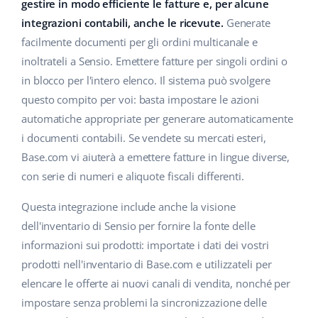
Base Analytics
gestire in modo efficiente le fatture e, per alcune
Centro Assistenza
Casa e giardino
english (US)
integrazioni contabili, anche le ricevute.
Generate
AI per l'e-commerce
facilmente documenti per gli ordini multicanale e
Academy
Prodotti per bambini
english (GB)
inoltrateli a Sensio. Emettere fatture per singoli ordini o
Base Connect
Blog
Elettronica
english (IN)
in blocco per l'intero elenco. Il sistema può svolgere
Workflow Automation
questo compito per voi: basta impostare le azioni
Automotive
Servizi
čeština
automatiche appropriate per generare automaticamente
Gestione Spedizioni
i documenti contabili. Se vendete su mercati esteri,
Food&Grocery
deutsch
Audit dell'account
Base.com vi aiuterà a emettere fatture in lingue diverse,
Salute e bellezza
con serie di numeri e aliquote fiscali differenti.
Ελληνικά
Moda
Altro
Questa integrazione include anche la visione
español (AR)
dell'inventario di Sensio per fornire la fonte delle
español (MX)
Calcolatore dei vantaggi
informazioni sui prodotti: importate i dati dei vostri
prodotti nell'inventario di Base.com e utilizzateli per
Collaborazione e partner
Français
elencare le offerte ai nuovi canali di vendita, nonché per
impostare senza problemi la sincronizzazione delle
Contatto
Italiano