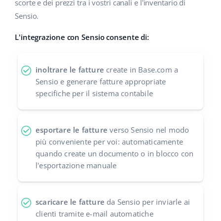
scorte e dei prezzi tra i vostri canali e l'inventario di
Sensio.
polski
L'integrazione con Sensio consente di:
português (BR)
română
inoltrare le fatture
create in Base.com a
Sensio e generare fatture appropriate
中文
specifiche per il sistema contabile
esportare le fatture
verso Sensio nel modo
più conveniente per voi: automaticamente
quando create un documento o in blocco con
l'esportazione manuale
scaricare le fatture
da Sensio per inviarle ai
clienti tramite e-mail automatiche