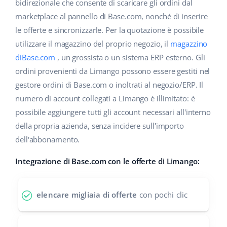
Base Analytics
bidirezionale che consente di scaricare gli ordini dal
Centro Assistenza
Casa e giardino
english (US)
marketplace al pannello di Base.com, nonché di inserire
AI per l'e-commerce
le offerte e sincronizzarle. Per la quotazione è possibile
Academy
Prodotti per bambini
english (GB)
utilizzare il magazzino del proprio negozio, il
magazzino
Base Connect
Blog
Elettronica
english (IN)
diBase.com
, un grossista o un sistema ERP esterno. Gli
Workflow Automation
ordini provenienti da Limango possono essere gestiti nel
Automotive
Servizi
čeština
gestore ordini di Base.com o inoltrati al negozio/ERP. Il
Gestione Spedizioni
numero di account collegati a Limango è illimitato: è
Food&Grocery
deutsch
Audit dell'account
possibile aggiungere tutti gli account necessari all'interno
Salute e bellezza
della propria azienda, senza incidere sull'importo
Ελληνικά
dell'abbonamento.
Moda
Altro
español (AR)
Integrazione di Base.com con le offerte di Limango:
español (MX)
Calcolatore dei vantaggi
elencare migliaia di offerte
con pochi clic
Collaborazione e partner
Français
Contatto
Italiano