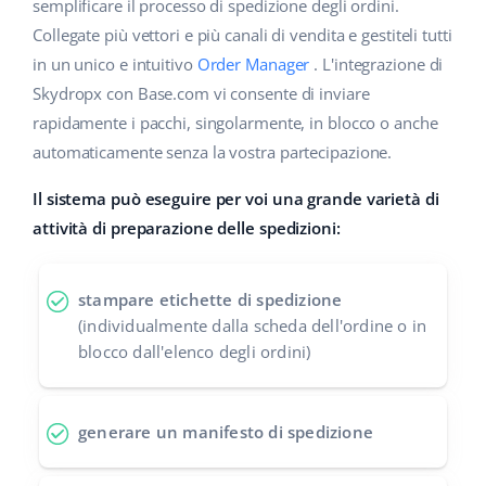
Base Analytics
semplificare il processo di spedizione degli ordini.
Centro Assistenza
Casa e giardino
english (US)
Collegate più vettori e più canali di vendita e gestiteli tutti
AI per l'e-commerce
in un unico e intuitivo
Order Manager
. L'integrazione di
Academy
Prodotti per bambini
english (GB)
Skydropx con Base.com vi consente di inviare
Base Connect
Blog
Elettronica
english (IN)
rapidamente i pacchi, singolarmente, in blocco o anche
Workflow Automation
automaticamente senza la vostra partecipazione.
Automotive
Servizi
čeština
Gestione Spedizioni
Il sistema può eseguire per voi una grande varietà di
Food&Grocery
deutsch
attività di preparazione delle spedizioni:
Audit dell'account
Salute e bellezza
Ελληνικά
stampare etichette di spedizione
Moda
Altro
español (AR)
(individualmente dalla scheda dell'ordine o in
blocco dall'elenco degli ordini)
español (MX)
Calcolatore dei vantaggi
Collaborazione e partner
Français
generare un manifesto di spedizione
Contatto
Italiano