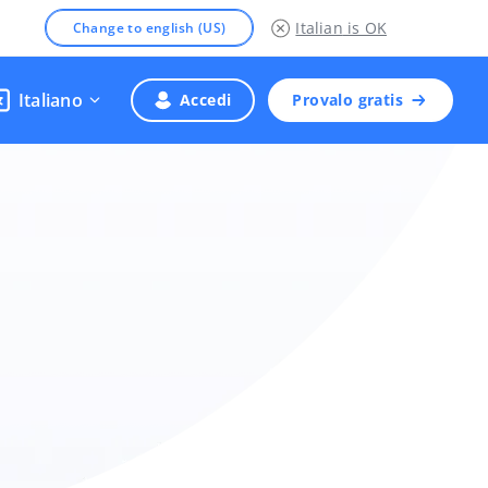
Italian
is OK
Change to english (US)
Italiano
Accedi
Provalo gratis