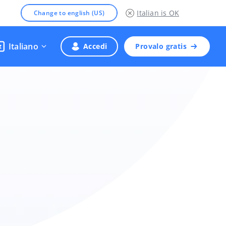
Italian
is OK
Change to english (US)
Italiano
Accedi
Provalo gratis