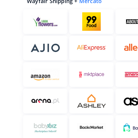
Wayfair Shipping +
Mercato