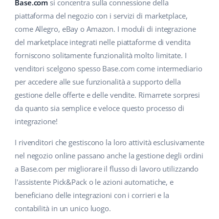
Base Analytics
Base.com
si concentra sulla connessione della
Centro Assistenza
Casa e giardino
english (US)
piattaforma del negozio con i servizi di marketplace,
AI per l'e-commerce
come Allegro, eBay o Amazon. I moduli di integrazione
Academy
Prodotti per bambini
english (GB)
del marketplace integrati nelle piattaforme di vendita
Base Connect
Blog
Elettronica
english (IN)
forniscono solitamente funzionalità molto limitate. I
Workflow Automation
venditori scelgono spesso Base.com come intermediario
Automotive
Servizi
čeština
per accedere alle sue funzionalità a supporto della
Gestione Spedizioni
gestione delle offerte e delle vendite. Rimarrete sorpresi
Food&Grocery
deutsch
Audit dell'account
da quanto sia semplice e veloce questo processo di
Salute e bellezza
integrazione!
Ελληνικά
Moda
Altro
I rivenditori che gestiscono la loro attività esclusivamente
español (AR)
nel negozio online passano anche la gestione degli ordini
español (MX)
Calcolatore dei vantaggi
a Base.com per migliorare il flusso di lavoro utilizzando
l'assistente Pick&Pack o le azioni automatiche, e
Collaborazione e partner
Français
beneficiano delle integrazioni con i corrieri e la
contabilità in un unico luogo.
Contatto
Italiano