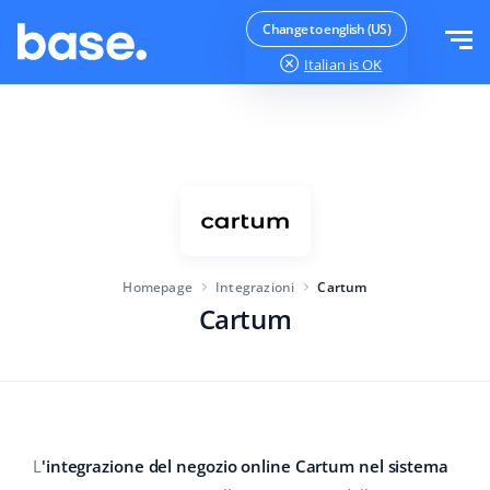
Provalo gratis
Accedi
Change to english (US)
Italian
is OK
Funzionalità
Panoramica delle funzionalità
Soluzioni
Gestione Ordini
Dimensione dell'azienda
Integrazioni
Gestione Marketplace
Homepage
Integrazioni
Cartum
Per le startup
Gestione Catalogo
Cartum
Prezzi
Per le aziende in crescita
Repricing Automatico
Di più
Per le grandi imprese
WMS
ERP
Formazione
Settore
Italiano
L
'integrazione del negozio online Cartum nel sistema