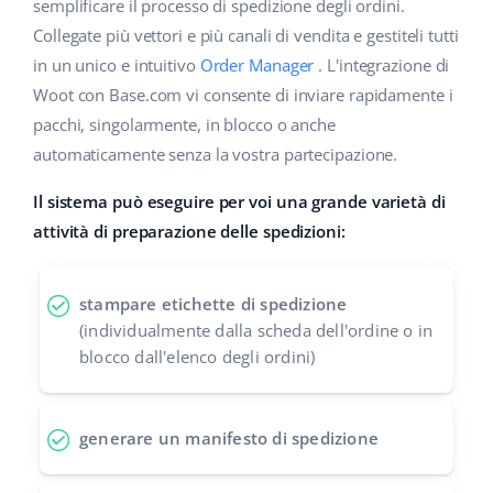
Base Analytics
semplificare il processo di spedizione degli ordini.
Centro Assistenza
Casa e giardino
english (US)
Collegate più vettori e più canali di vendita e gestiteli tutti
AI per l'e-commerce
in un unico e intuitivo
Order Manager
. L'integrazione di
Academy
Prodotti per bambini
english (GB)
Woot con Base.com vi consente di inviare rapidamente i
Base Connect
Blog
Elettronica
english (IN)
pacchi, singolarmente, in blocco o anche
Workflow Automation
automaticamente senza la vostra partecipazione.
Automotive
Servizi
čeština
Gestione Spedizioni
Il sistema può eseguire per voi una grande varietà di
Food&Grocery
deutsch
attività di preparazione delle spedizioni:
Audit dell'account
Salute e bellezza
Ελληνικά
stampare etichette di spedizione
Moda
Altro
español (AR)
(individualmente dalla scheda dell'ordine o in
blocco dall'elenco degli ordini)
español (MX)
Calcolatore dei vantaggi
Collaborazione e partner
Français
generare un manifesto di spedizione
Contatto
Italiano