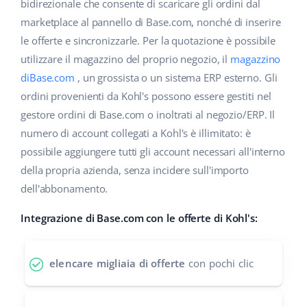
Base Analytics
bidirezionale che consente di scaricare gli ordini dal
Centro Assistenza
Casa e giardino
english (US)
marketplace al pannello di Base.com, nonché di inserire
AI per l'e-commerce
le offerte e sincronizzarle. Per la quotazione è possibile
Academy
Prodotti per bambini
english (GB)
utilizzare il magazzino del proprio negozio, il
magazzino
Base Connect
Blog
Elettronica
english (IN)
diBase.com
, un grossista o un sistema ERP esterno. Gli
Workflow Automation
ordini provenienti da Kohl's possono essere gestiti nel
Automotive
Servizi
čeština
gestore ordini di Base.com o inoltrati al negozio/ERP. Il
Gestione Spedizioni
numero di account collegati a Kohl's è illimitato: è
Food&Grocery
deutsch
Audit dell'account
possibile aggiungere tutti gli account necessari all'interno
Salute e bellezza
della propria azienda, senza incidere sull'importo
Ελληνικά
dell'abbonamento.
Moda
Altro
español (AR)
Integrazione di Base.com con le offerte di Kohl's:
español (MX)
Calcolatore dei vantaggi
elencare migliaia di offerte
con pochi clic
Collaborazione e partner
Français
Contatto
Italiano