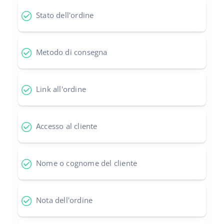
Stato dell'ordine
polski
português (BR)
Metodo di consegna
română
中文
Link all'ordine
Accesso al cliente
Nome o cognome del cliente
Nota dell'ordine