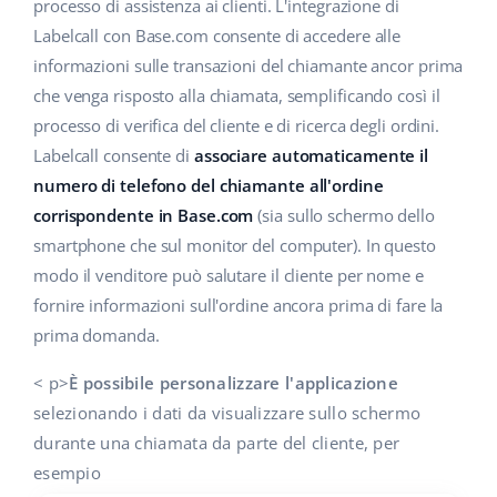
Base Analytics
processo di assistenza ai clienti. L'integrazione di
Centro Assistenza
Casa e giardino
english (US)
Labelcall con Base.com consente di accedere alle
AI per l'e-commerce
informazioni sulle transazioni del chiamante ancor prima
Academy
Prodotti per bambini
english (GB)
che venga risposto alla chiamata, semplificando così il
Base Connect
Blog
Elettronica
english (IN)
processo di verifica del cliente e di ricerca degli ordini.
Workflow Automation
Labelcall consente di
associare automaticamente il
Automotive
Servizi
čeština
numero di telefono del chiamante all'ordine
Gestione Spedizioni
corrispondente in Base.com
(sia sullo schermo dello
Food&Grocery
deutsch
Audit dell'account
smartphone che sul monitor del computer). In questo
Salute e bellezza
modo il venditore può salutare il cliente per nome e
Ελληνικά
fornire informazioni sull'ordine ancora prima di fare la
Moda
Altro
español (AR)
prima domanda.
español (MX)
Calcolatore dei vantaggi
< p>
È possibile personalizzare l'applicazione
selezionando i dati da visualizzare sullo schermo
Collaborazione e partner
Français
durante una chiamata da parte del cliente, per
esempio
Contatto
Italiano