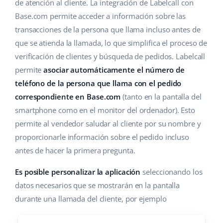
Base Analytics
de atención al cliente. La integración de Labelcall con
Ayuda
Hogar y jardinería
english (US)
Base.com permite acceder a información sobre las
IA para e-commerce
transacciones de la persona que llama incluso antes de
Base Academy
Productos infantiles
english (GB)
que se atienda la llamada, lo que simplifica el proceso de
Base Connect
Blog
Electrónica
english (IN)
verificación de clientes y búsqueda de pedidos. Labelcall
Automatizaciones
permite
asociar automáticamente el número de
Piezas de automóviles
Servicios
čeština
teléfono de la persona que llama con el pedido
Gestión de envíos
correspondiente en Base.com
(tanto en la pantalla del
Supermercado
deutsch
Implementación de sistemas
smartphone como en el monitor del ordenador). Esto
Salud y belleza
permite al vendedor saludar al cliente por su nombre y
Ελληνικά
Auditoría de cuentas
proporcionarle información sobre el pedido incluso
Moda
español (AR)
antes de hacer la primera pregunta.
Otros
español (MX)
Es posible personalizar la aplicación
seleccionando los
datos necesarios que se mostrarán en la pantalla
Calculadora de beneficios
Français
durante una llamada del cliente, por ejemplo
Cooperación y socios
Italiano