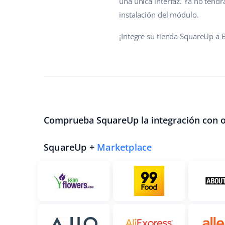
una única interfaz. Ya no tend
instalación del módulo.
¡Integre su tienda SquareUp a B
Comprueba SquareUp la integración con o
SquareUp +
Marketplace