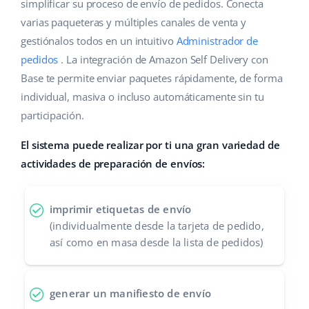
Base Analytics
simplificar su proceso de envío de pedidos. Conecta
Ayuda
Hogar y jardinería
english (US)
varias paqueteras y múltiples canales de venta y
IA para e-commerce
gestiónalos todos en un intuitivo
Administrador de
Base Academy
Productos infantiles
english (GB)
pedidos
. La integración de Amazon Self Delivery con
Base Connect
Blog
Electrónica
english (IN)
Base te permite enviar paquetes rápidamente, de forma
Automatizaciones
individual, masiva o incluso automáticamente sin tu
Piezas de automóviles
Servicios
čeština
participación.
Gestión de envíos
Supermercado
deutsch
El sistema puede realizar por ti una gran variedad de
Implementación de sistemas
actividades de preparación de envíos:
Salud y belleza
Ελληνικά
Auditoría de cuentas
Moda
español (AR)
imprimir etiquetas de envío
(individualmente desde la tarjeta de pedido,
Otros
español (MX)
así como en masa desde la lista de pedidos)
Calculadora de beneficios
Français
generar un manifiesto de envío
Cooperación y socios
Italiano