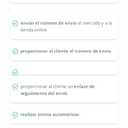
Contáctanos
.
polski
português (BR)
enviar el número de envío
al mercado y a la
tienda online
română
中文
proporcionar al cliente el número de envío
.
proporcionar al cliente un
enlace de
seguimiento del envío
realizar envíos automáticos
.