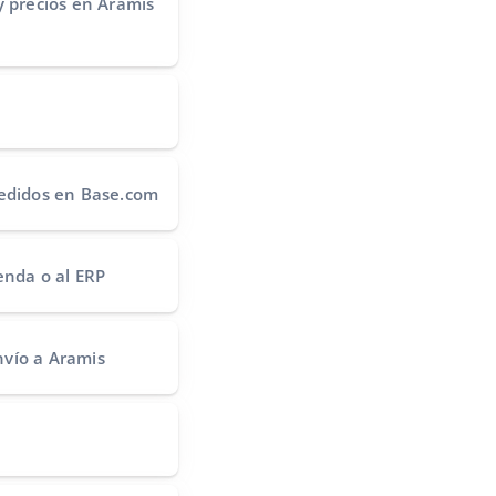
y precios
en Aramis
edidos
en Base.com
ienda o al ERP
nvío
a Aramis