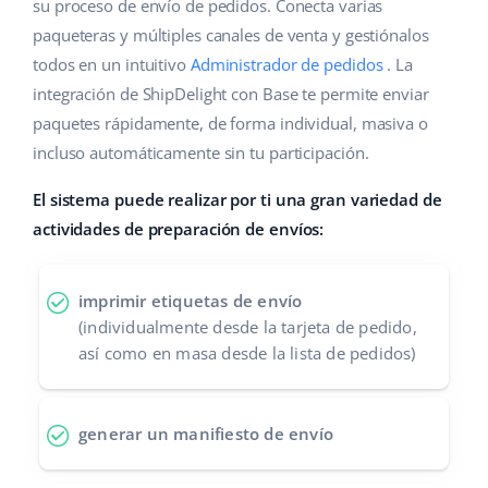
Base Analytics
su proceso de envío de pedidos. Conecta varias
Ayuda
Hogar y jardinería
english (US)
paqueteras y múltiples canales de venta y gestiónalos
IA para e-commerce
todos en un intuitivo
Administrador de pedidos
. La
Base Academy
Productos infantiles
english (GB)
integración de ShipDelight con Base te permite enviar
Base Connect
Blog
Electrónica
english (IN)
paquetes rápidamente, de forma individual, masiva o
Automatizaciones
incluso automáticamente sin tu participación.
Piezas de automóviles
Servicios
čeština
Gestión de envíos
El sistema puede realizar por ti una gran variedad de
Supermercado
deutsch
actividades de preparación de envíos:
Implementación de sistemas
Salud y belleza
Ελληνικά
Auditoría de cuentas
imprimir etiquetas de envío
Moda
español (AR)
(individualmente desde la tarjeta de pedido,
así como en masa desde la lista de pedidos)
Otros
español (MX)
Calculadora de beneficios
Français
generar un manifiesto de envío
Cooperación y socios
Italiano