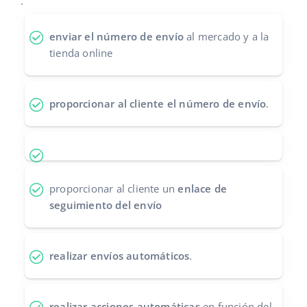
.
Contáctanos
polski
enviar el número de envío
al mercado y a la
tienda online
português (BR)
română
proporcionar al cliente el número de envío
.
中文
proporcionar al cliente un
enlace de
seguimiento del envío
realizar envíos automáticos
.
realizar acciones automáticas
en función del