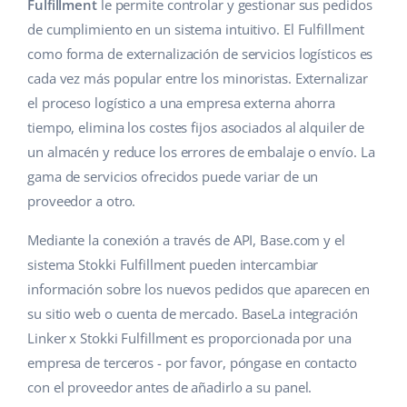
Base Analytics
Fulfillment
le permite controlar y gestionar sus pedidos
Ayuda
Hogar y jardinería
english (US)
de cumplimiento en un sistema intuitivo. El Fulfillment
IA para e-commerce
como forma de externalización de servicios logísticos es
Base Academy
Productos infantiles
english (GB)
cada vez más popular entre los minoristas. Externalizar
Base Connect
Blog
Electrónica
english (IN)
el proceso logístico a una empresa externa ahorra
Automatizaciones
tiempo, elimina los costes fijos asociados al alquiler de
Piezas de automóviles
Servicios
čeština
un almacén y reduce los errores de embalaje o envío. La
Gestión de envíos
gama de servicios ofrecidos puede variar de un
Supermercado
deutsch
Implementación de sistemas
proveedor a otro.
Salud y belleza
Ελληνικά
Auditoría de cuentas
Mediante la conexión a través de API, Base.com y el
Moda
sistema Stokki Fulfillment pueden intercambiar
español (AR)
información sobre los nuevos pedidos que aparecen en
Otros
español (MX)
su sitio web o cuenta de mercado. BaseLa integración
Linker x Stokki Fulfillment es proporcionada por una
Calculadora de beneficios
Français
empresa de terceros - por favor, póngase en contacto
con el proveedor antes de añadirlo a su panel.
Cooperación y socios
Italiano