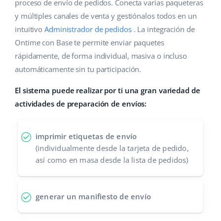
Base Analytics
proceso de envío de pedidos. Conecta varias paqueteras
Ayuda
Hogar y jardinería
english (US)
y múltiples canales de venta y gestiónalos todos en un
IA para e-commerce
intuitivo
Administrador de pedidos
. La integración de
Base Academy
Productos infantiles
english (GB)
Ontime con Base te permite enviar paquetes
Base Connect
Blog
Electrónica
english (IN)
rápidamente, de forma individual, masiva o incluso
Automatizaciones
automáticamente sin tu participación.
Piezas de automóviles
Servicios
čeština
Gestión de envíos
El sistema puede realizar por ti una gran variedad de
Supermercado
deutsch
actividades de preparación de envíos:
Implementación de sistemas
Salud y belleza
Ελληνικά
Auditoría de cuentas
imprimir etiquetas de envío
Moda
español (AR)
(individualmente desde la tarjeta de pedido,
así como en masa desde la lista de pedidos)
Otros
español (MX)
Calculadora de beneficios
Français
generar un manifiesto de envío
Cooperación y socios
Italiano