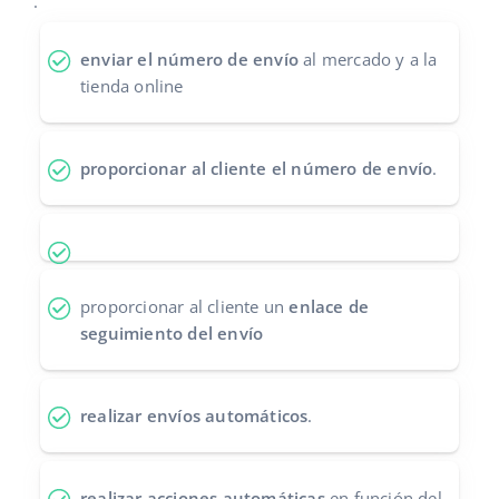
.
Contáctanos
polski
enviar el número de envío
al mercado y a la
tienda online
português (BR)
română
proporcionar al cliente el número de envío
.
中文
proporcionar al cliente un
enlace de
seguimiento del envío
realizar envíos automáticos
.
realizar acciones automáticas
en función del