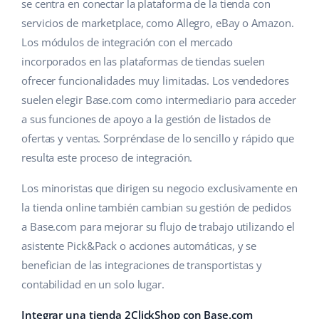
Base Analytics
se centra en conectar la plataforma de la tienda con
Ayuda
Hogar y jardinería
english (US)
servicios de marketplace, como Allegro, eBay o Amazon.
IA para e-commerce
Los módulos de integración con el mercado
Base Academy
Productos infantiles
english (GB)
incorporados en las plataformas de tiendas suelen
Base Connect
Blog
Electrónica
english (IN)
ofrecer funcionalidades muy limitadas. Los vendedores
Automatizaciones
suelen elegir Base.com como intermediario para acceder
Piezas de automóviles
Servicios
čeština
a sus funciones de apoyo a la gestión de listados de
Gestión de envíos
ofertas y ventas. Sorpréndase de lo sencillo y rápido que
Supermercado
deutsch
Implementación de sistemas
resulta este proceso de integración.
Salud y belleza
Ελληνικά
Auditoría de cuentas
Los minoristas que dirigen su negocio exclusivamente en
Moda
la tienda online también cambian su gestión de pedidos
español (AR)
a Base.com para mejorar su flujo de trabajo utilizando el
Otros
español (MX)
asistente Pick&Pack o acciones automáticas, y se
benefician de las integraciones de transportistas y
Calculadora de beneficios
Français
contabilidad en un solo lugar.
Cooperación y socios
Italiano
Integrar una tienda 2ClickShop con Base.com