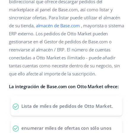
Base Analytics
bidireccional que ofrece descargar pedidos del
Ayuda
Hogar y jardinería
english (US)
marketplace al panel de Base.com, así como listar y
IA para e-commerce
sincronizar ofertas. Para listar puede utilizar el almacén
Base Academy
Productos infantiles
english (GB)
de su tienda,
almacén de Base.com
, mayorista o sistema
Base Connect
Blog
Electrónica
english (IN)
ERP externo. Los pedidos de Otto Market pueden
Automatizaciones
gestionarse en el Gestor de pedidos de Base.com o
Piezas de automóviles
Servicios
čeština
reenviarse al almacén / ERP. El número de cuentas
Gestión de envíos
conectadas a Otto Market es ilimitado - puede añadir
Supermercado
deutsch
Implementación de sistemas
tantas cuentas como necesite dentro de su negocio, sin
Salud y belleza
que ello afecte al importe de la suscripción.
Ελληνικά
Auditoría de cuentas
Moda
La integración de Base.com con Otto Market ofrece:
español (AR)
Otros
español (MX)
Lista de miles de pedidos de Otto Market.
Calculadora de beneficios
Français
enumerar miles de ofertas
con sólo unos
Cooperación y socios
Italiano