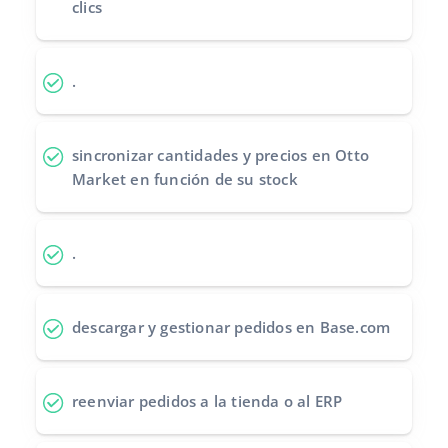
clics
Contáctanos
polski
português (BR)
.
română
sincronizar cantidades y precios
en Otto
中文
Market en función de su stock
.
descargar y gestionar pedidos
en Base.com
reenviar pedidos
a la tienda o al ERP