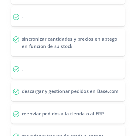
Contáctanos
polski
.
português (BR)
română
sincronizar cantidades y precios
en aptego
en función de su stock
中文
.
descargar y gestionar pedidos
en Base.com
reenviar pedidos
a la tienda o al ERP