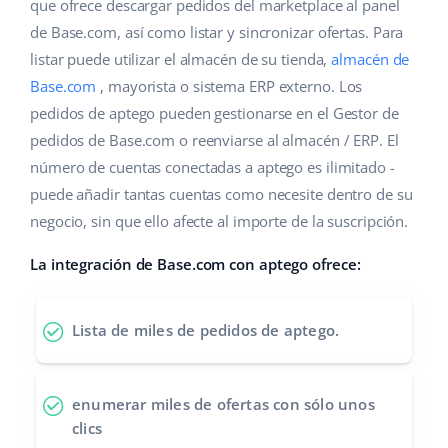
Base Analytics
que ofrece descargar pedidos del marketplace al panel
Ayuda
Hogar y jardinería
english (US)
de Base.com, así como listar y sincronizar ofertas. Para
IA para e-commerce
listar puede utilizar el almacén de su tienda,
almacén de
Base Academy
Productos infantiles
english (GB)
Base.com
, mayorista o sistema ERP externo. Los
Base Connect
Blog
Electrónica
english (IN)
pedidos de aptego pueden gestionarse en el Gestor de
Automatizaciones
pedidos de Base.com o reenviarse al almacén / ERP. El
Piezas de automóviles
Servicios
čeština
número de cuentas conectadas a aptego es ilimitado -
Gestión de envíos
puede añadir tantas cuentas como necesite dentro de su
Supermercado
deutsch
Implementación de sistemas
negocio, sin que ello afecte al importe de la suscripción.
Salud y belleza
Ελληνικά
Auditoría de cuentas
La integración de Base.com con aptego ofrece:
Moda
español (AR)
Otros
Lista de miles de pedidos de aptego.
español (MX)
Calculadora de beneficios
Français
enumerar miles de ofertas
con sólo unos
clics
Cooperación y socios
Italiano