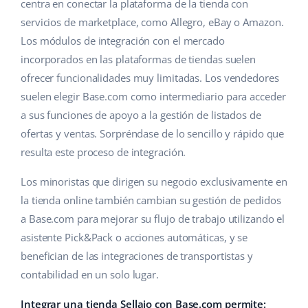
Base Analytics
centra en conectar la plataforma de la tienda con
Ayuda
Hogar y jardinería
english (US)
servicios de marketplace, como Allegro, eBay o Amazon.
IA para e-commerce
Los módulos de integración con el mercado
Base Academy
Productos infantiles
english (GB)
incorporados en las plataformas de tiendas suelen
Base Connect
Blog
Electrónica
english (IN)
ofrecer funcionalidades muy limitadas. Los vendedores
Automatizaciones
suelen elegir Base.com como intermediario para acceder
Piezas de automóviles
Servicios
čeština
a sus funciones de apoyo a la gestión de listados de
Gestión de envíos
ofertas y ventas. Sorpréndase de lo sencillo y rápido que
Supermercado
deutsch
Implementación de sistemas
resulta este proceso de integración.
Salud y belleza
Ελληνικά
Auditoría de cuentas
Los minoristas que dirigen su negocio exclusivamente en
Moda
la tienda online también cambian su gestión de pedidos
español (AR)
a Base.com para mejorar su flujo de trabajo utilizando el
Otros
español (MX)
asistente Pick&Pack o acciones automáticas, y se
benefician de las integraciones de transportistas y
Calculadora de beneficios
Français
contabilidad en un solo lugar.
Cooperación y socios
Italiano
Integrar una tienda Sellaio con Base.com permite: