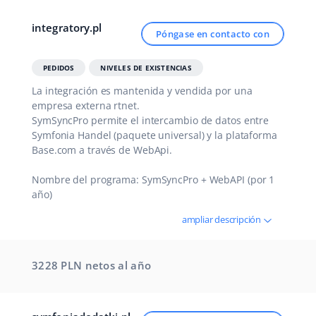
Contáctanos
polski
integratory.pl
Póngase en contacto con
português (BR)
PEDIDOS
NIVELES DE EXISTENCIAS
română
La integración es mantenida y vendida por una
empresa externa rtnet.
中文
SymSyncPro permite el intercambio de datos entre
Symfonia Handel (paquete universal) y la plataforma
Base.com a través de WebApi.
Nombre del programa: SymSyncPro + WebAPI (por 1
año)
ampliar descripción
3228 PLN netos
al año