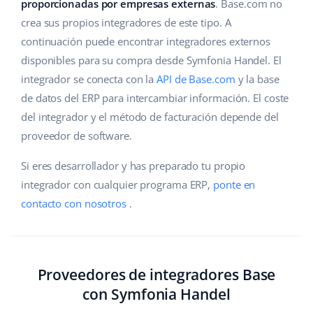
Base Analytics
proporcionadas por empresas externas
. Base.com no
Ayuda
Hogar y jardinería
english (US)
crea sus propios integradores de este tipo. A
IA para e-commerce
continuación puede encontrar integradores externos
Base Academy
Productos infantiles
english (GB)
disponibles para su compra desde Symfonia Handel. El
Base Connect
Blog
Electrónica
english (IN)
integrador se conecta con la
API de Base.com
y la base
Automatizaciones
de datos del ERP para intercambiar información. El coste
Piezas de automóviles
Servicios
čeština
del integrador y el método de facturación depende del
Gestión de envíos
proveedor de software.
Supermercado
deutsch
Implementación de sistemas
Si eres desarrollador y has preparado tu propio
Salud y belleza
Ελληνικά
Auditoría de cuentas
integrador con cualquier programa ERP,
ponte en
Moda
contacto con nosotros
.
español (AR)
Otros
español (MX)
Calculadora de beneficios
Français
Proveedores de integradores Base
con Symfonia Handel
Cooperación y socios
Italiano