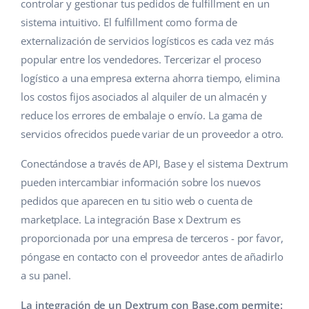
Base Analytics
controlar y gestionar tus pedidos de fulfillment en un
Ayuda
Hogar y jardinería
english (US)
sistema intuitivo. El fulfillment como forma de
IA para e-commerce
externalización de servicios logísticos es cada vez más
Base Academy
Productos infantiles
english (GB)
popular entre los vendedores. Tercerizar el proceso
Base Connect
Blog
Electrónica
english (IN)
logístico a una empresa externa ahorra tiempo, elimina
Automatizaciones
los costos fijos asociados al alquiler de un almacén y
Piezas de automóviles
Servicios
čeština
reduce los errores de embalaje o envío. La gama de
Gestión de envíos
servicios ofrecidos puede variar de un proveedor a otro.
Supermercado
deutsch
Implementación de sistemas
Conectándose a través de API, Base y el sistema Dextrum
Salud y belleza
Ελληνικά
Auditoría de cuentas
pueden intercambiar información sobre los nuevos
Moda
pedidos que aparecen en tu sitio web o cuenta de
español (AR)
marketplace. La integración Base x Dextrum es
Otros
español (MX)
proporcionada por una empresa de terceros - por favor,
póngase en contacto con el proveedor antes de añadirlo
Calculadora de beneficios
Français
a su panel.
Cooperación y socios
Italiano
La integración de un Dextrum con Base.com permite: