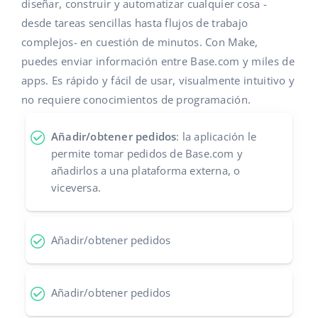
Base Analytics
diseñar, construir y automatizar cualquier cosa -
Ayuda
Hogar y jardinería
english (US)
desde tareas sencillas hasta flujos de trabajo
IA para e-commerce
complejos- en cuestión de minutos. Con Make,
Base Academy
Productos infantiles
english (GB)
puedes enviar información entre Base.com y miles de
Base Connect
Blog
Electrónica
english (IN)
apps. Es rápido y fácil de usar, visualmente intuitivo y
Automatizaciones
no requiere conocimientos de programación.
Piezas de automóviles
Servicios
čeština
Gestión de envíos
Añadir/obtener pedidos
: la aplicación le
Supermercado
deutsch
Implementación de sistemas
permite tomar pedidos de Base.com y
Salud y belleza
añadirlos a una plataforma externa, o
Ελληνικά
Auditoría de cuentas
viceversa.
Moda
español (AR)
Otros
Añadir/obtener pedidos
español (MX)
Calculadora de beneficios
Français
Añadir/obtener pedidos
Cooperación y socios
Italiano